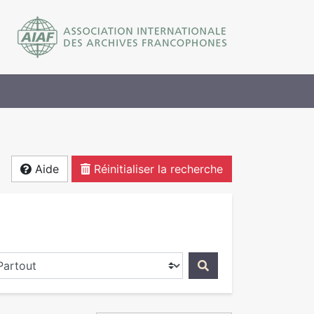
Aide
Réinitialiser la recherche
ercher dans...