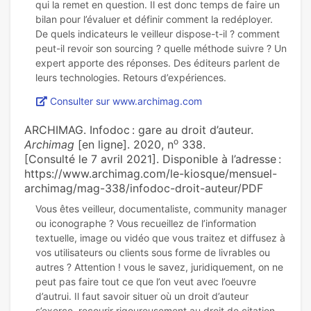
qui la remet en question. Il est donc temps de faire un
bilan pour l’évaluer et définir comment la redéployer.
De quels indicateurs le veilleur dispose-t-il ? comment
peut-il revoir son sourcing ? quelle méthode suivre ? Un
expert apporte des réponses. Des éditeurs parlent de
Consulter sur www.archimag.com
ARCHIMAG. Infodoc : gare au droit d’auteur.
o
Archimag
[en ligne]. 2020, n
338.
[Consulté le 7 avril 2021]. Disponible à l’adresse :
https://www.archimag.com/le-kiosque/mensuel-
archimag/mag-338/infodoc-droit-auteur/PDF
Vous êtes veilleur, documentaliste, community manager
ou iconographe ? Vous recueillez de l’information
textuelle, image ou vidéo que vous traitez et diffusez à
vos utilisateurs ou clients sous forme de livrables ou
autres ? Attention ! vous le savez, juridiquement, on ne
peut pas faire tout ce que l’on veut avec l’oeuvre
d’autrui. Il faut savoir situer où un droit d’auteur
s’exerce, recourir rigoureusement au droit de citation,