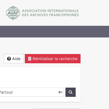
Aide
Réinitialiser la recherche
ercher dans...