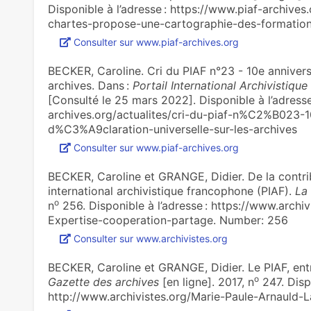
Disponible à l’adresse : https://www.piaf-archives
chartes-propose-une-cartographie-des-formation
Consulter sur www.piaf-archives.org
BECKER, Caroline. Cri du PIAF n°23 - 10e anniversa
archives. Dans :
Portail International Archivistiq
[Consulté le 25 mars 2022]. Disponible à l’adresse
archives.org/actualites/cri-du-piaf-n%C2%B023-
d%C3%A9claration-universelle-sur-les-archives
Consulter sur www.piaf-archives.org
BECKER, Caroline et GRANGE, Didier. De la contri­bu­
inter­na­tio­nal archi­vis­ti­que fran­co­phone (PIAF).
La
o
n
256. Disponible à l’adresse : https://www.arch
Expertise-cooperation-partage. Number: 256
Consulter sur www.archivistes.org
BECKER, Caroline et GRANGE, Didier. Le PIAF, entre 
o
Gazette des archives
[en ligne]. 2017, n
247. Dispo
http://www.archivistes.org/Marie-Paule-Arnauld-L