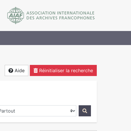
Aide
Réinitialiser la recherche
ercher dans...