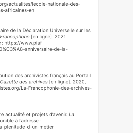
.org/actualites/lecole-nationale-des-
s-africaines-en
ire de la Déclaration Universelle sur les
ue Francophone
[en ligne]. 2021.
 : https://www.piaf-
10%C3%A8-anniversaire-de-la-
tion des archi­vis­tes fran­çais au Portail
 Gazette des archives
[en ligne]. 2020,
ivistes.org/La-Francophonie-des-archives-
actua­lité et pro­jets d’avenir.
La
nible à l’adresse :
a-plenitude-d-un-metier