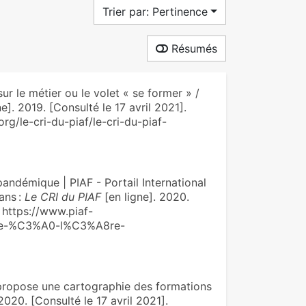
Trier par: Pertinence
Résumés
r le métier ou le volet « se former » /
e]. 2019. [Consulté le 17 avril 2021].
org/le-cri-du-piaf/le-cri-du-piaf-
pandémique | PIAF - Portail International
ans :
Le CRI du PIAF
[en ligne]. 2020.
: https://www.piaf-
hive-%C3%A0-l%C3%A8re-
 propose une cartographie des formations
2020. [Consulté le 17 avril 2021].