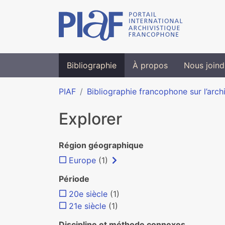
Bibliographie
À propos
Nous joind
PIAF
Bibliographie francophone sur l’arch
Explorer
Région géographique
Europe
(1)
Période
20e siècle
(1)
21e siècle
(1)
Discipline et méthode connexes