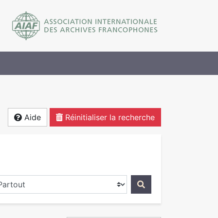
Aide
Réinitialiser la recherche
ercher dans...