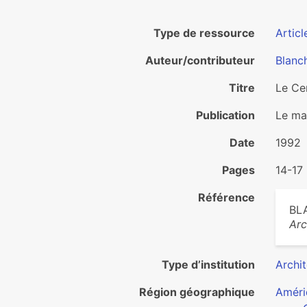
Type de ressource
Articl
Auteur/contributeur
Blanch
Titre
Le Ce
Publication
Le ma
Date
1992
Pages
14-17
Référence
BLA
Ar
Type d’institution
Archi
Région géographique
Améri