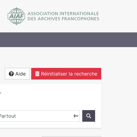
Aide
Réinitialiser la recherche
"
ercher dans...