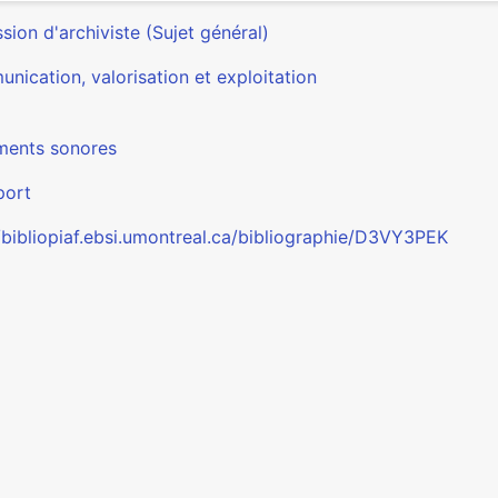
sion d'archiviste (Sujet général)
nication, valorisation et exploitation
ents sonores
port
//bibliopiaf.ebsi.umontreal.ca/bibliographie/D3VY3PEK