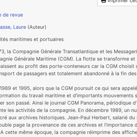
Imprimer cet
e de revue
asse, Laure
(Auteur)
ités maritimes et portuaires
73, la Compagnie Générale Transatlantique et les Messageri
gnie Générale Maritime (CGM). La flotte se transforme et l
aissent au profit des porte-conteneurs car la CGM choisit d’o
ansport de passagers est totalement abandonné à la fin des
1989 et 1995, alors que la CGM poursuit ce qui sera appelé 
formation du travail maritime et d’importants mouvements 
ter son passé. Ainsi le journal CGM Panorama, périodique d
nte les activités de la compagnie. En décembre 1989, un 
cré aux archives historiques. Jean-Paul Herbert, salarié du
uble page la provenance de ces archives et l’importance de 
A cette même époque, la compagnie réimprime des affiches