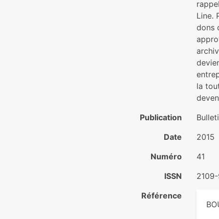
rappel
Line. 
dons 
approf
archiv
devien
entrep
la to
deveni
Publication
Bullet
Date
2015
Numéro
41
ISSN
2109
Référence
BOU