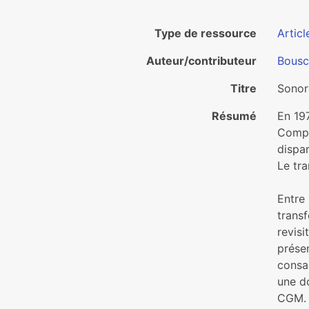
Type de ressource
Articl
Auteur/contributeur
Bousc
Titre
Sonor
Résumé
En 19
Compa
dispar
Le tr
Entre 
trans
revisi
prése
consa
une do
CGM. 