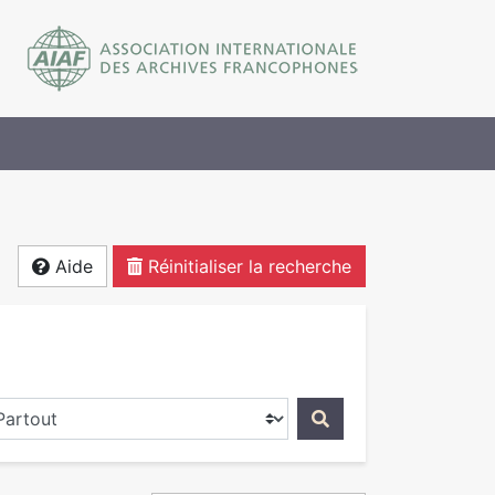
Aide
Réinitialiser la recherche
ercher dans...