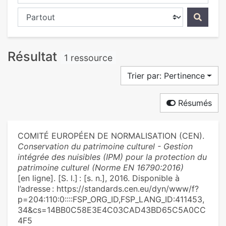
Chercher dans...
Résultat
1 ressource
Trier par: Pertinence
Résumés
COMITÉ EUROPÉEN DE NORMALISATION (CEN).
Conservation du patrimoine culturel - Gestion
intégrée des nuisibles (IPM) pour la protection du
patrimoine culturel (Norme EN 16790:2016)
[en ligne]. [S. l.] : [s. n.], 2016. Disponible à
l’adresse : https://standards.cen.eu/dyn/www/f?
p=204:110:0::::FSP_ORG_ID,FSP_LANG_ID:411453,
34&cs=14BB0C58E3E4C03CAD43BD65C5A0CC
4F5