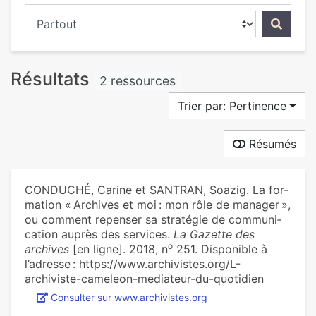
Chercher dans...
Résultats
2 ressources
Trier par: Pertinence
Résumés
CONDUCHÉ, Carine et SANTRAN, Soazig. La for­
ma­tion « Archives et moi : mon rôle de mana­ger »,
ou com­ment repen­ser sa stra­té­gie de com­mu­ni­
ca­tion auprès des ser­vi­ces.
La Gazette des
o
archives
[en ligne]. 2018, n
251. Disponible à
l’adresse : https://www.archivistes.org/L-
archiviste-cameleon-mediateur-du-quotidien
Consulter sur www.archivistes.org