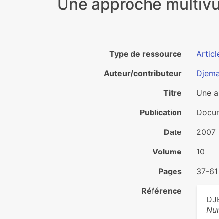
Une approche multivu
Type de ressource
Articl
Auteur/contributeur
Djema
Titre
Une a
Publication
Docum
Date
2007
Volume
10
Pages
37-61
Référence
DJE
Nu