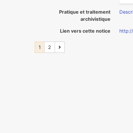
Pratique et traitement
Descri
archivistique
Lien vers cette notice
http:
1
2