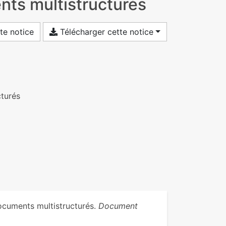
nts multistructurés
te notice
Télécharger cette notice
cturés
ocuments multistructurés.
Document