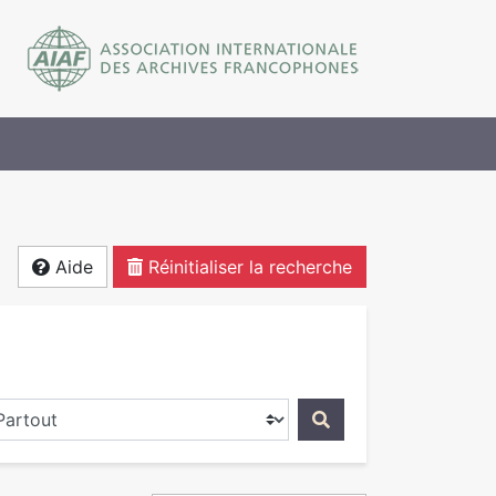
Aide
Réinitialiser la recherche
ercher dans...