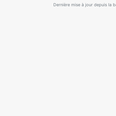
Dernière mise à jour depuis la
PIAF
•
Bibliographie francophone sur l’archivistique