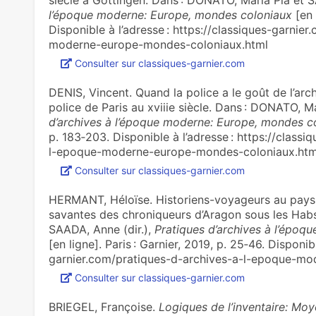
siècle à Göttingen. Dans : DONATO, Maria Pia et S
l’époque moderne: Europe, mondes coloniaux
[en 
Disponible à l’adresse : https://classiques-garnie
moderne-europe-mondes-coloniaux.html
Consulter sur classiques-garnier.com
DENIS, Vincent. Quand la police a le goût de ­­l’arch
police de Paris au xviiie siècle. Dans : DONATO, M
d’archives à l’époque moderne: Europe, mondes c
p. 183‑203. Disponible à l’adresse : https://class
l-epoque-moderne-europe-mondes-coloniaux.htm
Consulter sur classiques-garnier.com
HERMANT, Héloïse. Historiens-voyageurs au pays d
savantes des chroniqueurs d’Aragon sous les Hab
SAADA, Anne (dir.),
Pratiques d’archives à l’épo
[en ligne]. Paris : Garnier, 2019, p. 25‑46. Disponib
garnier.com/pratiques-d-archives-a-l-epoque-m
Consulter sur classiques-garnier.com
BRIEGEL, Françoise.
Logiques de l’inventaire: Moy