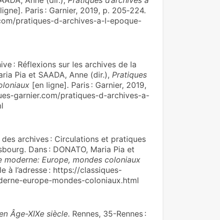
AADA, Anne (dir.),
Pratiques d’archives à
ligne]. Paris : Garnier, 2019, p. 205‑224.
r.com/pratiques-d-archives-a-l-epoque-
ive : Réflexions sur les archives de la
aria Pia et SAADA, Anne (dir.),
Pratiques
oloniaux
[en ligne]. Paris : Garnier, 2019,
iques-garnier.com/pratiques-d-archives-a-
l
es archives : Circulations et pratiques
sbourg. Dans : DONATO, Maria Pia et
que moderne: Europe, mondes coloniaux
le à l’adresse : https://classiques-
oderne-europe-mondes-coloniaux.html
en Âge-XIXe siècle
. Rennes, 35-Rennes :