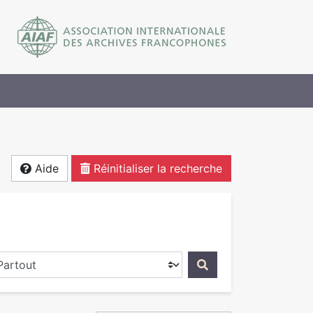
Aide
Réinitialiser la recherche
ercher dans...