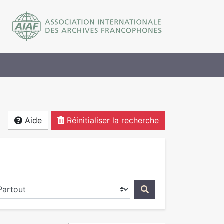
Aide
Réinitialiser la recherche
ercher dans...