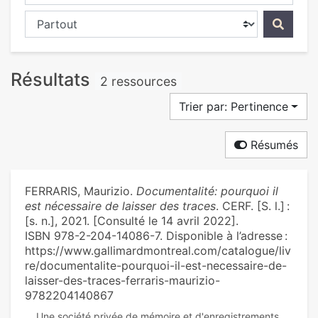
Chercher dans...
Résultats
2 ressources
Trier par: Pertinence
Résumés
FERRARIS, Maurizio.
Documentalité: pourquoi il
est nécessaire de laisser des traces
. CERF. [S. l.] :
[s. n.], 2021. [Consulté le 14 avril 2022].
ISBN 978-2-204-14086-7. Disponible à l’adresse :
https://www.gallimardmontreal.com/catalogue/liv
re/documentalite-pourquoi-il-est-necessaire-de-
laisser-des-traces-ferraris-maurizio-
9782204140867
Une société privée de mémoire et d'enregistrements