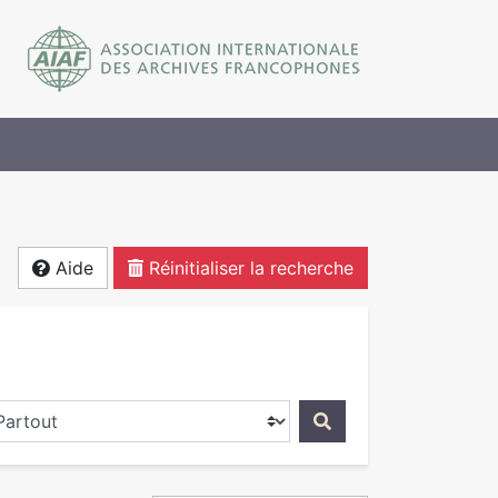
Aide
Réinitialiser la recherche
ercher dans...