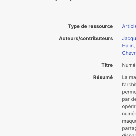
Type de ressource
Articl
Auteurs/contributeurs
Jacqu
Halin,
Chevri
Titre
Numér
Résumé
La ma
l’arch
perme
par d
opéra
numér
maque
partag
dispa