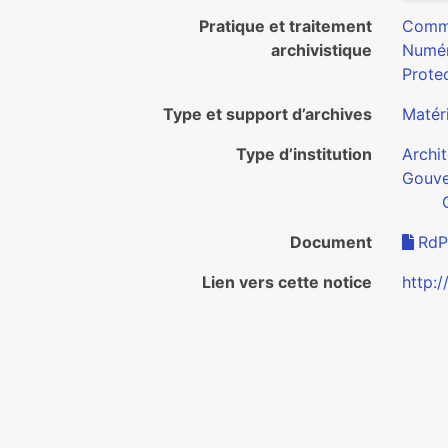
Pratique et traitement
Commu
archivistique
Numér
Protec
Type et support d’archives
Matéri
Type d’institution
Archi
Gouv
Document
RdP
Lien vers cette notice
http:/