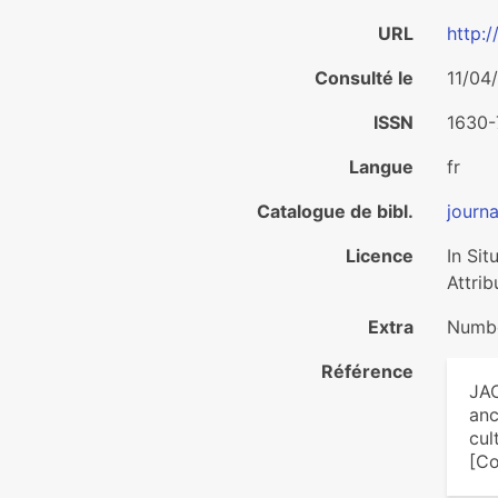
URL
http:/
Consulté le
11/04
ISSN
1630
Langue
fr
Catalogue de bibl.
journa
Licence
In Si
Attrib
Extra
Numbe
Référence
JAC
anc
cul
[Co