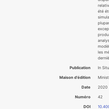
relati
été é
simula
plupar
except
produi
analy
modèle
les mé
derniè
Publication
In Sit
Maison d’édition
Minist
Date
2020
Numéro
42
DOI
10.40