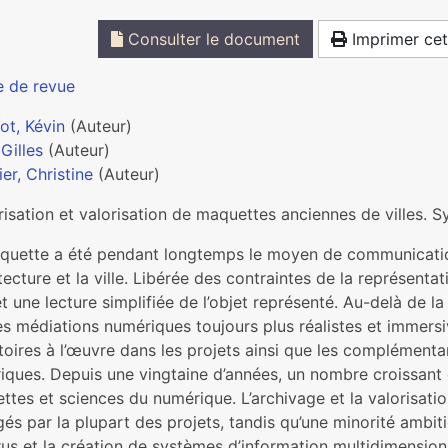
Consulter le document
Imprimer cet
e de revue
ot, Kévin
(Auteur)
 Gilles
(Auteur)
er, Christine
(Auteur)
isation et valorisation de maquettes anciennes de villes. S
quette a été pendant longtemps le moyen de communication
itecture et la ville. Libérée des contraintes de la représent
t une lecture simplifiée de l’objet représenté. Au-delà de 
es médiations numériques toujours plus réalistes et immers
toires à l’œuvre dans les projets ainsi que les complémenta
iques. Depuis une vingtaine d’années, un nombre croissant 
ttes et sciences du numérique. L’archivage et la valorisati
és par la plupart des projets, tandis qu’une minorité ambit
rus et la création de systèmes d’information multidimension