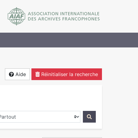
Aide
Réinitialiser la recherche
ercher dans...