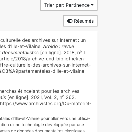
Trier par: Pertinence
Résumés
ulturelle des archives sur Internet : un
s d’Ille-et-Vilaine.
Arbido : revue
o
et documentalistes
[en ligne]. 2018, n
1.
n-article/2018/archive-und-bibliotheken-
fre-culturelle-des-archives-sur-internet-
C3%A9partementales-dille-et-vilaine
­ches étincelant pour les archi­ves
o
ais
[en ligne]. 2021, Vol. 2, n
262.
: https://www.archivistes.org/Du-materiel-
­les d’Ille-et-Vilaine pour aller vers une uti­li­sa­
ta­tion d’une tech­no­lo­gie déve­lop­pée par une
bases de don­nées docu­men­tai­res clas­si­ques