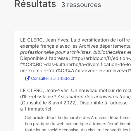
Résultats
3 ressources
LE CLERC, Jean Yves. La diversification de l’offre c
exemple français avec les Archives départementale
professionnelle pour archivistes, bibliothécaires 
Disponible à l’adresse : http://arbido.ch/fr/editio
f%C3%BCr-das-kulturerbe/la-diversification-de-lof
un-exemple-fran%C3%A7ais-avec-les-archives-d%
Consulter sur arbido.ch
LE CLERC, Jean-Yves. Un nou­veau moteur de recher
d’Ille-et-Vilaine ?
Association des archivistes franç
[Consulté le 8 avril 2022]. Disponible à l’adresse 
a-l-immateriel
Cet arti­cle décrit la démar­che des Archives dépar­te­men­ta
tion pra­ti­que du web séman­ti­que à tra­vers l’expé­ri­men­
toute jeune société ren­naise, Askelys, qui conver­tit les 