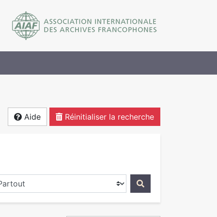
Aide
Réinitialiser la recherche
ercher dans...