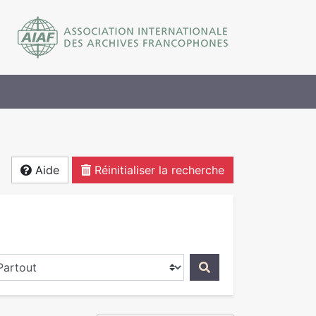
Aide
Réinitialiser la recherche
ercher dans...