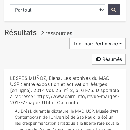
Chercher dans...
Résultats
2 ressources
Trier par: Pertinence
Résumés
LESPES MUÑOZ, Elena. ‪Les archives du MAC-
USP : entre exposition et activation‪.
Marges
o
[en ligne]. 2017, Vol. 25, n
2, p. 61‑75. Disponible
à l’adresse : https://www.cairn.info/revue-marges-
2017-2-page-61.htm. Cairn.info
Au Brésil, durant la dictature, le MAC-USP, Musée d’Art
Contemporain de l’Université de São Paulo, a été un
lieu d’expérimentation artistique à la liberté rare sous la
direction de Walter Zanini. Les pratiques artistiques