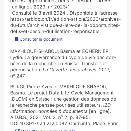
de l’IA: Opportunités, défis et besoin….
arbido
o
[en ligne]. 2023, n
2023/1.
[Consulté le 3 avril 2024]. Disponible à l’adresse :
https://arbido.ch/fr/edition-article/2023/archives-
du-futur/archivistique-a-lere-de-lia-opportunites-
defis-et-besoin-dutilisation-responsable
Consulter le document
MAKHLOUF-SHABOU, Basma et ECHERNIER,
Lydie. La gou­ver­nance du cycle de vie des don­
nées de la recher­che en Suisse : trans­fert et
péren­ni­sa­tion.
La Gazette des archives
. 2017,
o
n
247
BURGI, Pierre Yves et MAKHLOUF SHABOU,
Basma. Le projet Data Life-Cycle Management
(DLCM) en Suisse : une gestion des données de
la recherche pensée pour ses utilisateurs.
I2D -
Information, données & documents
[en ligne].
o
A.D.B.S., 2021, Vol. 2, n
2, p. 87‑95.
DOI 10.3917/i2d.212.0087. Cairn.info. Place: Paris