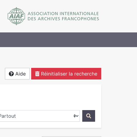
Aide
Réinitialiser la recherche
ercher dans...