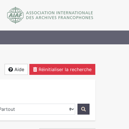
Aide
Réinitialiser la recherche
ercher dans...