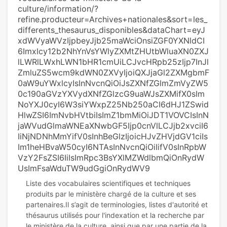
culture/information/?
refine.producteur=Archives+nationales&sort=les_
differents_thesaurus_disponibles&dataChart=eyJ
xdWVyaWVzIjpbeyJjb25maWciOnsiZGF0YXNldCI
6Imxlcy12b2NhYnVsYWlyZXMtZHUtbWluaXN0ZXJ
lLWRlLWxhLWN1bHR1cmUiLCJvcHRpb25zIjp7InJl
ZmluZS5wcm9kdWN0ZXVyIjoiQXJjaGl2ZXMgbmF
0aW9uYWxlcyIsInNvcnQiOiJsZXNfZGlmZmVyZW5
0c190aGVzYXVydXNfZGlzcG9uaWJsZXMifX0sIm
NoYXJ0cyI6W3siYWxpZ25Nb250aCI6dHJ1ZSwid
HlwZSI6ImNvbHVtbiIsImZ1bmMiOiJDT1VOVCIsInN
jaWVudGlmaWNEaXNwbGF5Ijp0cnVlLCJjb2xvciI6
IiNjNDNhMmYifV0sInhBeGlzIjoicHJvZHVjdGV1ciIs
Im1heHBvaW50cyI6NTAsInNvcnQiOiIifV0sInRpbW
VzY2FsZSI6IiIsImRpc3BsYXlMZWdlbmQiOnRydW
UsImFsaWduTW9udGgiOnRydWV9
Liste des vocabulaires scientifiques et techniques
produits par le ministère chargé de la culture et ses
partenaires.Il s’agit de terminologies, listes d'autorité et
thésaurus utilisés pour l'indexation et la recherche par
le ministère de la culture, ainsi que par une partie de la