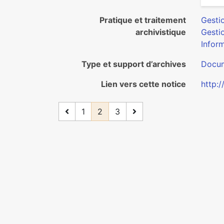
Pratique et traitement
Gesti
archivistique
Gesti
Inform
Type et support d’archives
Docum
Lien vers cette notice
http:/
1
2
3