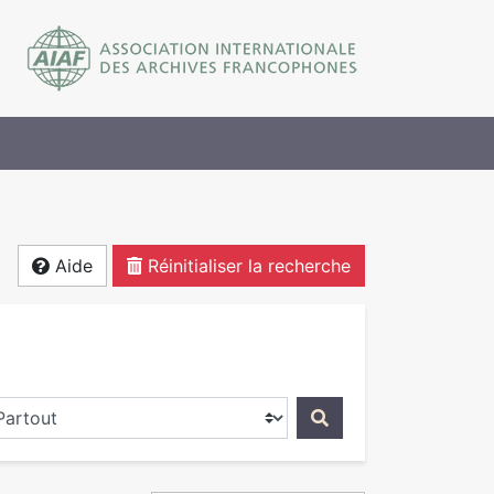
Aide
Réinitialiser la recherche
ercher dans...