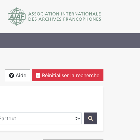
Aide
Réinitialiser la recherche
ercher dans...