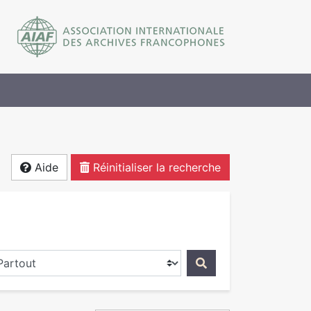
Aide
Réinitialiser la recherche
ercher dans...