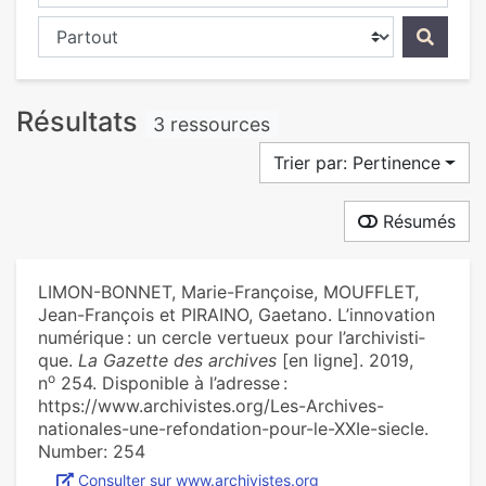
Chercher dans...
Résultats
3 ressources
Trier par: Pertinence
Résumés
LIMON-BONNET, Marie-Françoise, MOUFFLET,
Jean-François et PIRAINO, Gaetano. L’inno­va­tion
numé­ri­que : un cercle ver­tueux pour l’archi­vis­ti­
que.
La Gazette des archives
[en ligne]. 2019,
o
n
254. Disponible à l’adresse :
https://www.archivistes.org/Les-Archives-
nationales-une-refondation-pour-le-XXIe-siecle.
Number: 254
Consulter sur www.archivistes.org