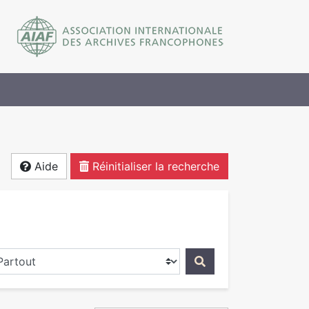
Aide
Réinitialiser la recherche
ercher dans...