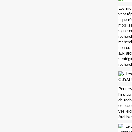
Les méth
vent rép
ti­que r
mobi­lis
signe de
recher­c
recher­c
tion du d
aux arch
stra­té­
recher­c
Les 
GUYAR
Pour rev
l’ins­ta
de reche
est esqu
ves éloi
Archive
Le d