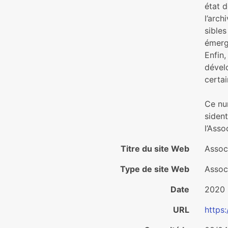
état d
l’arch
si­ble
émerge
Enfin, 
déve­l
cer­ta
Ce nu
si­den
l’Asso
Titre du site Web
Associ
Type de site Web
Associ
Date
2020
URL
https