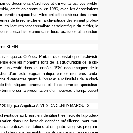
tion de docu­ments d’archi­ves et d’inven­tai­res. Les pro­blé­
vue arbido, créée en commun, en 1986, avec les Associations
 à paraî­tre aujourd’hui. Elles ont débou­ché sur des for­ma­
mes de la recher­che en archi­vis­ti­que devien­nent pro­fes­
s lec­tu­res fonc­tion­na­liste et scien­ti­fi­que du métier, la
 cons­cience his­to­rienne dans leurs pra­ti­ques et aban­don­
 Anne KLEIN
i­vis­ti­que au Québec. Partant du cons­tat que l’archi­vis­ti­
 pense être les moments forts de la struc­tu­ra­tion de la dis­
e l’uni­ver­sité dans les années 1980 accom­pa­gnée de la
tion d’un texte pro­gram­ma­ti­que par les mem­bres fon­da­
 diver­gen­tes quant à l’objet et aux fina­li­tés de la dis­ci­
e thé­ma­ti­ques com­mu­nes et d’une forme de spé­cia­li­sa­
ter­mine sur la pré­sen­ta­tion d’un nou­veau champ, ouvert
iens (1972-2018), par Angelica ALVES DA CUNHA MARQUES
i­vis­ti­que au Brésil, en iden­ti­fiant les lieux de la pro­duc­
l­ta­tion dans une base de don­nées bré­si­lienne, sont trou­
ante-douze ins­ti­tu­tions et en quatre-vingt-six pro­gram­
o­dui­tes dans les ins­ti­tu­tions du centre sud, en pro­gram­