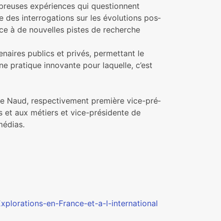
reu­ses expé­rien­ces qui ques­tion­nent
ule des inter­ro­ga­tions sur les évolutions pos­
 grâce à de nou­vel­les pistes de recher­che
te­nai­res publics et privés, per­met­tant le
e pra­ti­que inno­vante pour laquelle, c’est
aud, res­pec­ti­ve­ment pre­mière vice-pré­
es et aux métiers et vice-pré­si­dente de
 médias.
xplorations-en-France-et-a-l-international