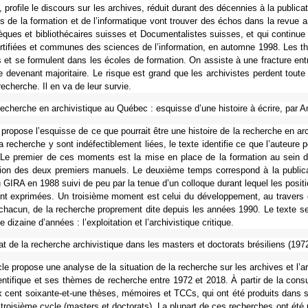
pro­file le dis­cours sur les archi­ves, réduit durant des décen­nies à la publi­ca­
es de la for­ma­tion et de l’infor­ma­ti­que vont trou­ver des échos dans la re
èques et biblio­thé­cai­res suis­ses et Documentalistes suis­ses, et qui conti­nue
r­ti­fiées et com­mu­nes des scien­ces de l’infor­ma­tion, en automne 1998. Les thè
s et se for­mu­lent dans les écoles de for­ma­tion. On assiste à une frac­ture entre le
e deve­nant majo­ri­taire. Le risque est grand que les archi­vis­tes per­dent toute
recher­che. Il en va de leur survie.
echer­che en archi­vis­ti­que au Québec : esquisse d’une his­toire à écrire, par
le pro­pose l’esquisse de ce que pour­rait être une his­toire de la recher­che en arch
a recher­che y sont indé­fec­ti­ble­ment liées, le texte iden­ti­fie ce que l’auteure
e. Le pre­mier de ces moments est la mise en place de la for­ma­tion au sein d
­tion des deux pre­miers manuels. Le deuxième temps cor­res­pond à la publi­ca­
 GIRA en 1988 suivi de peu par la tenue d’un col­lo­que durant lequel les posi­tions
nt expri­mées. Un troi­sième moment est celui du déve­lop­pe­ment, au tra­vers d
chacun, de la recher­che pro­pre­ment dite depuis les années 1990. Le texte se 
e dizaine d’années : l’exploi­ta­tion et l’archi­vis­ti­que cri­ti­que.
at de la recher­che archi­vis­ti­que dans les mas­ters et doc­to­rats bré­si­l
­cle pro­pose une ana­lyse de la situa­tion de la recher­che sur les archi­ves et l’arch
en­ti­fi­que et ses thèmes de recher­che entre 1972 et 2018. À partir de la consu
 cent soixante-et-une thèses, mémoi­res et TCCs, qui ont été pro­duits dans soix
roi­sième cycle (mas­ters et doc­to­rats). La plu­part de ces recher­ches ont été pr