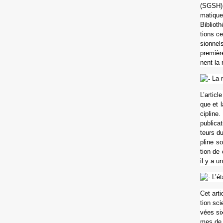
(SGSH), 
ma­ti­qu
Biblioth
tions ce
sion­nel
pre­mièr
nent la 
La r
L’arti­c
que et l
ci­plin
publi­ca
teurs du
pline so
tion de 
il y a un
L’ét
Cet arti
tion sci
vées six
mes de t