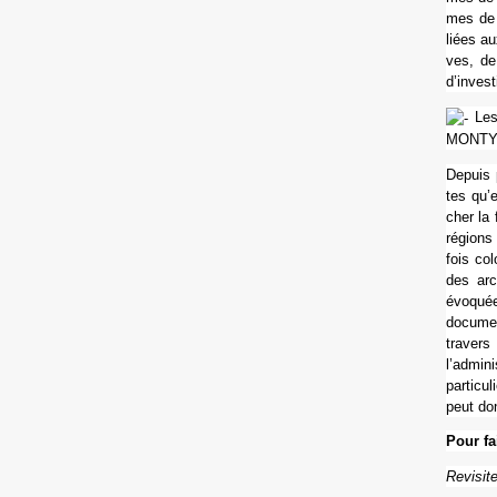
mes de 
liées au
ves, de 
d’inves­t
Les 
MONT
Depuis p
tes qu’e
cher la 
régions 
fois col
des arch
évoquée.
docu­men
tra­vers
l’admi­n
par­ti­c
peut don
Pour fai
Revisiter