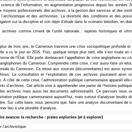
science de l’infor­ma­tion, en aug­men­ta­tion pro­gres­sive depuis les années
x moyens pro­fes­sion­nels des archi­ves, à la ges­tion des ser­vi­ces et des ins­ti­tu
l’archi­vis­ti­que et des archi­vis­tes. La diver­sité des condi­tions et des pos­si­b
i­ga­tion sur la dis­ci­pline et son objet d’étude dans le scé­na­rio bré­si­lien, en dia­l
archi­ves comme ciment de l’unité natio­nale : repè­res his­to­ri­ques et vitrin
Y
lus de trois ans, le Cameroun tra­verse une crise socio­po­li­ti­que pro­fonde et sa
lle a vu le jour en 2016. Puis, quel­que temps plus tard, elle s’est muée en cris
forme de l’État. Elle porte doré­na­vant l’appel­la­tion de crise anglo­phone ou 
anglo­pho­nes du Cameroun. Comprendre cette crise, c’est aussi faire un retour su
o­niale du Cameroun. Ce retour aux sour­ces (docu­men­tai­res) est aussi syno­nyme
i­ves. La consul­ta­tion et l’exploi­ta­tion de ces archi­ves pour­raient ainsi n
 À côté de cette crise, l’admi­nis­tra­tion publi­que came­rou­naise appa­raît e
ts d’archi­ves. Cet arti­cle vise à appré­hen­der une partie de l’his­toire poli­ti
 les archi­ves mais aussi les docu­ments admi­nis­tra­tifs. Ce par­cours nous s
is­tra­tion publi­que came­rou­naise aujourd’hui, mais sur­tout d’ana­ly­ser les­dits 
u­lière. Sur cette base, nous pen­sons que, faire une ana­lyse docu­men­taire de cer­t
ner lieu à une plu­ra­lité d’ana­lyse.
re avan­cer la recher­che : pistes explo­rées (et à explo­rer)
 l’archi­vis­ti­que