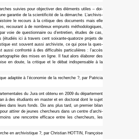
ar­ches sui­vies pour objec­ti­ver des éléments utiles – doi­
ne garan­tie de la scien­ti­fi­cité de la démar­che. L’archi­vis­
his­toire le recours à la cri­ti­que des docu­ments mais elle
es, recou­rant à de nom­breux emprunts métho­do­lo­gi­ques,
es par voie de ques­tion­naire ou d’entre­tien, études de cas,
s (étudiés ici à tra­vers cent soixante-qua­torze pro­jets de
is­ti­que est sou­vent aussi archi­viste, ce qui pose la ques­
t aussi confronté à des dif­fi­cultés par­ti­cu­liè­res : l’accès
ar­to­gra­phie des mises en ligne. Il faut alors élaborer des
e en doute, la cri­ti­que et le débat indis­pen­sa­ble à la
i­que adap­tée à l’économie de la recher­che ?, par Patricia
dépar­te­men­ta­les du Jura ont obtenu en 2009 du dépar­te­ment
r an à des étudiants en master et en doc­to­rat dont le sujet
er­vées dans leurs fonds. Dix ans plus tard, un pre­mier bilan
pour atti­rer de jeunes cher­cheurs dans un centre d’archi­
 du moins une ren­contre effi­cace entre les cher­cheurs, les
her­che en archi­vis­ti­que ?, par Christian HOTTIN, Françoise