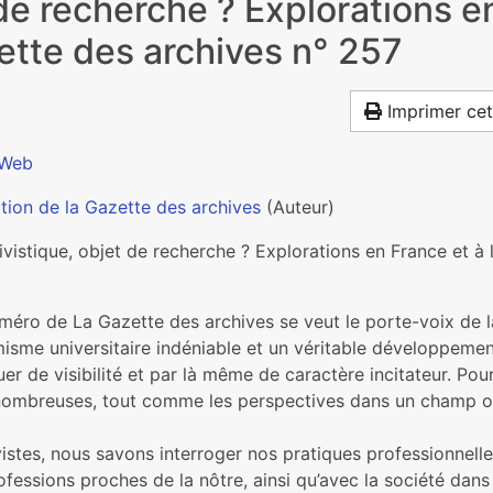
 de recherche ? Explorations e
zette des archives n° 257
Imprimer cet
 Web
tion de la Gazette des archives
(Auteur)
ivistique, objet de recherche ? Explorations en France et à 
éro de La Gazette des archi­ves se veut le porte-voix de la r
isme uni­ver­si­taire indé­nia­ble et un véri­ta­ble déve­lop­pe­m
er de visi­bi­lité et par là même de carac­tère inci­ta­teur. Pou
om­breu­ses, tout comme les pers­pec­ti­ves dans un champ ouv
istes, nous savons inter­ro­ger nos pra­ti­ques pro­fes­sion­nel
o­fes­sions pro­ches de la nôtre, ainsi qu’avec la société d