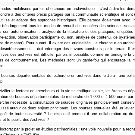
o­des mobi­li­sées par les cher­cheurs en archi­vis­ti­que – c’est-à-dire les dém
on­dre à des cri­tè­res précis par­ta­gés par la com­mu­nauté scien­ti­fi­que et sont u
éu­ti­lise et adapte des appro­ches his­to­ri­ques. Elle par­tage également avec l’
e très lar­ge­ment tous les modes de recueil des don­nées des scien­ces socia­l
 son auto­no­mi­sa­tion : ana­lyse de la lit­té­ra­ture et des pra­ti­ques, enquê­t
he-action, obser­va­tion par­ti­ci­pante ou non, ana­lyse de contenu, de sys­tè­me
he de master). Pour autant, il existe des ori­gi­na­li­tés. Le cher­cheur en archi­v
ésin­té­res­se­ment. Il doit inter­ro­ger des savoirs cons­truits par le ter­rain. Il es
i­ves des archi­ves est dif­fi­cile, par­fois impos­si­ble, comme en témoi­gne la c
gies de contour­ne­ment. Les métho­des sont un garde-fou qui encou­rage la mis
he.
bour­ses dépar­te­men­ta­les de recher­che en archi­ves dans le Jura : une poli­t
D
i­vi­fier le lec­to­rat de cher­cheurs et la vie scien­ti­fi­que locale, les Archives 
u­ra­tion de bour­ses dépar­te­men­ta­les de recher­che de 1 000 et 1 500 euros pa
r­che néces­site la consul­ta­tion de sour­ces ori­gi­na­les prin­ci­pa­le­ment cons
issé autour de deux enjeux prin­ci­paux. Les bour­ses sont-elles été un levier 
gné de toute uni­ver­sité ? Le dis­po­si­tif pro­meut-il une col­la­bo­ra­tion ou
s et le public des Archives ?
oc­to­rat par le projet en études patri­mo­nia­les : une voie nou­velle pour la rec