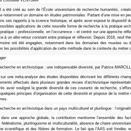
t Christelle VENTURA
a été créé au sein de l’École uni­ver­si­taire de recher­che huma­ni­tés, créa­t
e notam­ment un domaine en études patri­mo­nia­les. Partant d’une mise en pers­pe
s ses rap­ports à la science his­to­ri­que, et après avoir exposé le dis­po­si­tif d
pos­si­bles appli­ca­tions de cette nou­velle forme de recher­che à la pra­ti­que archi
pra­ti­que – pro­fes­sion­nelle, en l’occur­rence – et centré sur une appro­che réfl
e à un aller-retour cons­tant entre pra­ti­que et réflexion. Depuis 2018, neuf thèse
i­moine ont été enga­gées, notam­ment dans les domai­nes des musées ou de l’a
es les pos­si­bi­li­tés d’appli­ca­tion de cette méthode dans le contexte du métier d
nger
echer­che en archi­vis­ti­que : une indis­pen­sa­ble diver­sité, par Patrice MARC
ur une méta-ana­lyse des études dis­po­ni­bles décri­vant les dif­fé­rents champs d
e­ments effec­tués dans plu­sieurs gran­des revues d’archi­vis­ti­que repré­sen­ta­ti­v
rès avoir sou­li­gné la grande diver­sité de ces cou­rants de recher­che, s’efforce
quel­ques prin­ci­pes d’orga­ni­sa­tion de cette diver­sité et pro­pose de la mettre e
mes.
cher­che en archi­vis­ti­que dans un pays mul­ti­cultu­rel et plu­ri­lin­gue : l’ori­gi­
ans une appro­che glo­bale, la contri­bu­tion men­tionne l’ensem­ble des fac­teu
fédé­ra­lisme, plu­ri­lin­guisme et mul­ti­cultu­ra­lité, absence de chaire uni­ver­si­tai
he scien­ti­fi­que et des filiè­res de for­ma­tion. Le fait que l’AAS soit fondée