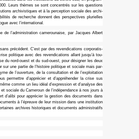
 2000. Leurs thèmes se sont concen­trés sur les ques­tions
­tions archi­vis­ti­ques et à la per­cep­tion sociale des archi­
i­li­tés de recher­che don­nent des pers­pec­ti­ves plu­riel­les
o­gue avec l’inter­na­tio­nal.
e de l’admi­nis­tra­tion came­rou­naise, par Jacques Albert
ns pré­cé­dent. C’est par des reven­di­ca­tions cor­po­ra­tis­
e poli­ti­que avec des reven­di­ca­tions allant jusqu’à tou­
crise du nord-ouest et du sud-ouest, pour dési­gner les deux
r une partie de l’his­toire poli­ti­que et sociale mais par­
 de l’ouver­ture, de la consul­ta­tion et de l’exploi­ta­tion
ous per­met­tre d’appré­cier et d’appré­hen­der la crise sus
lle-même comme un lieu idéal d’expres­sion et d’ana­lyse des
­que et sociale du Cameroun de l’indé­pen­dance à nos jours à
ert d’alibi pour appré­cier la ges­tion des docu­ments dans
docu­ments à l’épreuve de leur mis­sion dans une ins­ti­tu­tion
ai­nes archi­ves his­to­ri­ques et docu­ments admi­nis­tra­tifs