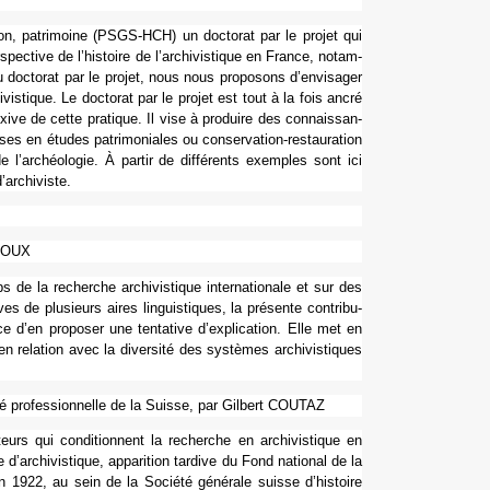
ion, patri­moine (PSGS-HCH) un doc­to­rat par le projet qui
c­tive de l’his­toire de l’archi­vis­ti­que en France, notam­
u doc­to­rat par le projet, nous nous pro­po­sons d’envi­sa­ger
­vis­ti­que. Le doc­to­rat par le projet est tout à la fois ancré
exive de cette pra­ti­que. Il vise à pro­duire des connais­san­
s en études patri­mo­nia­les ou conser­va­tion-res­tau­ra­tion
rchéo­lo­gie. À partir de dif­fé­rents exem­ples sont ici
’archi­viste.
ILLOUX
e la recher­che archi­vis­ti­que inter­na­tio­nale et sur des
es de plu­sieurs aires lin­guis­ti­ques, la pré­sente contri­bu­
 d’en pro­po­ser une ten­ta­tive d’expli­ca­tion. Elle met en
n rela­tion avec la diver­sité des sys­tè­mes archi­vis­ti­ques
na­lité pro­fes­sion­nelle de la Suisse, par Gilbert COUTAZ
rs qui condi­tion­nent la recher­che en archi­vis­ti­que en
re d’archi­vis­ti­que, appa­ri­tion tar­dive du Fond natio­nal de la
, en 1922, au sein de la Société géné­rale suisse d’his­toire