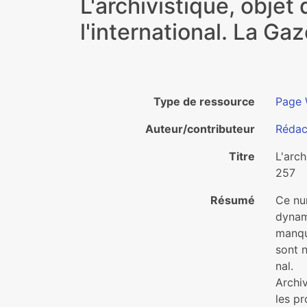
L'archivistique, objet
l'international. La Ga
Type de ressource
Page
Auteur/contributeur
Rédac
Titre
L'arch
257
Résumé
Ce num
dyna­m
man­qu
sont n
nal.
Archiv
les pr