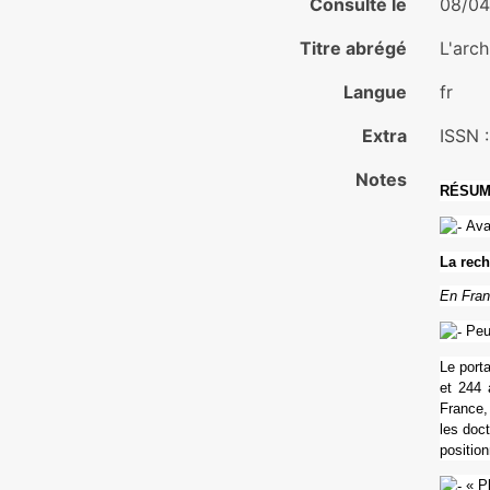
Consulté le
08/04
Titre abrégé
L'arch
Langue
fr
Extra
ISSN 
Notes
RÉSUM
Ava
La reche
En Fra
Peut
Le por­t
et 244 à
France, 
les doc­
posi­tio
« Pl