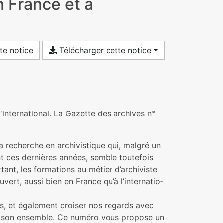
n France et à
te notice
Télécharger cette notice
l'international. La Gazette des archives n°
echer­che en archi­vis­ti­que qui, malgré un
ent ces der­niè­res années, semble tou­te­fois
rtant, les for­ma­tions au métier d’archi­viste
ert, aussi bien en France qu’à l’inter­na­tio­
­les, et également croi­ser nos regards avec
ans son ensem­ble. Ce numéro vous pro­pose un