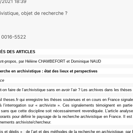
/2021 18:39
ivistique, objet de recherche ?
: 0016-5522
ÉS DES ARTICLES
nt-propos, par Hélène CHAMBEFORT et Dominique NAUD
r­che en archi­vis­ti­que : état des lieux et pers­pec­ti­ves
nce
-on faire de l’archi­vis­ti­que sans en avoir l’air ? Les archi­ves dans les thè
ail theses.fr qui enre­gis­tre les thèses sou­te­nues et en cours en France signale
 l’inter­ro­ga­tion sur « archi­viste ». Ces signa­le­ments témoi­gnent en partie
sans que cette dis­ci­pline soit néces­sai­re­ment reven­di­quée. L’arti­cle ana­lyse 
to­rants pour défi­nir le pay­sage de la recher­che archi­vis­ti­que en France. Il est
n­ne­ments archi­viste/cher­cheur.
is et déplis » : de l’art et des métho­des de la recher­che en archi­vis­ti­que,