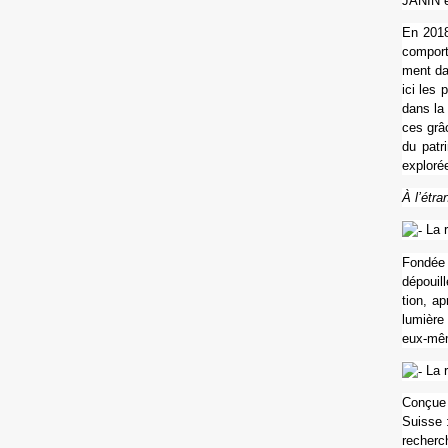
JANIN e
En 2018 
com­port
ment dan
ici les 
dans la 
ces grâc
du patr
explo­ré
À l’étra
La r
Fondée s
dépouill
tion, ap
lumière 
eux-mê
La re
Conçue d
Suisse : 
recher­c