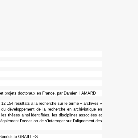
ses et pro­jets doc­to­raux en France, par Damien HAMARD
 12 154 résul­tats à la recher­che sur le terme « archi­ves »
 du déve­lop­pe­ment de la recher­che en archi­vis­ti­que en
les thèses ainsi iden­ti­fiées, les dis­ci­pli­nes asso­ciées et
 également l’occa­sion de s’inter­ro­ger sur l’ali­gne­ment des
 par Bénédicte GRAILLES