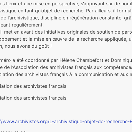
es lieux et une mise en pers­pec­tive, s’appuyant sur de nom­b
i­vis­ti­que en tant qu’objet de recher­che. Par ailleurs, il for­m
s de l’archi­vis­ti­que, dis­ci­pline en régé­né­ra­tion cons­tante,
ant régu­liè­re­ment.
il met en avant des ini­tia­ti­ves ori­gi­na­les de sou­tien de par­
op­pe­ment et la mise en œuvre de la recher­che appli­quée, un
in, nous avons du goût !
méro a été coor­donné par Hélène Chambefort et Dominique N
te de l’Association des archi­vis­tes fran­çais aux com­pé­ten­c
ciation des archi­vis­tes fran­çais à la com­mu­ni­ca­tion et aux
ation des archivistes français
ation des archivistes français
://www.archivistes.org/L-archivistique-objet-de-recherche-E