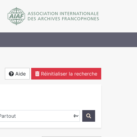
Aide
Réinitialiser la recherche
ercher dans...