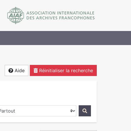
Aide
Réinitialiser la recherche
ercher dans...