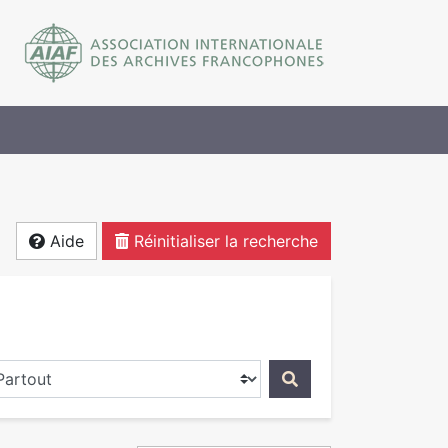
Aide
Réinitialiser la recherche
ercher dans...