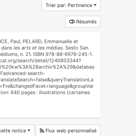
Trier par: Pertinence
Résumés
ICE, Paul, PELARD, Emmanuelle et
 dans les arts et les médias
. Sesto San
, médiums, n. 21. ISBN 978-88-6976-245-1.
ldcat.org/search/detail/1240803344?
U%20kw%3A%28archiv%2A%29&databas
Fadvanced-search-
anslateSearch=false&queryTranslationLa
=Fre&changedFacet=language&groupVar
n: 640 pages : illustrations (certaines
ette notice
Flux web personnalisé