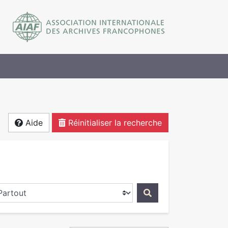
Aide
Réinitialiser la recherche
ercher dans...