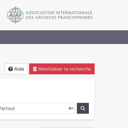
Aide
Réinitialiser la recherche
ercher dans...