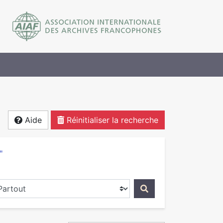
Aide
Réinitialiser la recherche
"
ercher dans...