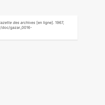
azette des archives
[en ligne]. 1967,
fr/doc/gazar_0016-