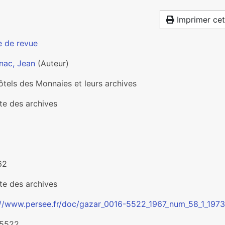
Imprimer cet
e de revue
nac, Jean
(Auteur)
ôtels des Monnaies et leurs archives
te des archives
62
te des archives
://www.persee.fr/doc/gazar_0016-5522_1967_num_58_1_1973
-5522