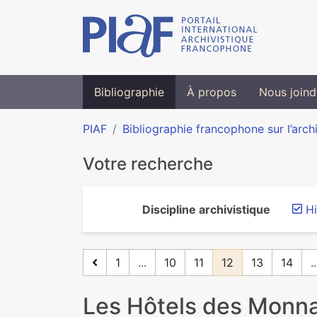
Bibliographie
À propos
Nous joind
PIAF
Bibliographie francophone sur l’arch
Votre recherche
Discipline archivistique
Hi
1
...
10
11
12
13
14
..
Les Hôtels des Monnai