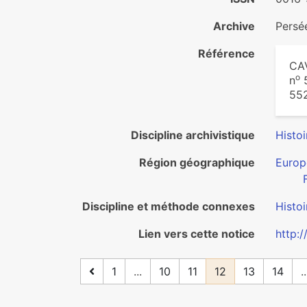
Archive
Pers
Référence
CAV
o
n
5
552
Discipline archivistique
Histoi
Région géographique
Europ
Discipline et méthode connexes
Histoi
Lien vers cette notice
http:
1
...
10
11
12
13
14
..