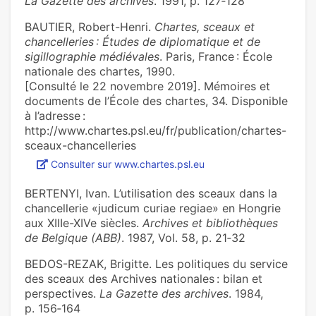
La Gazette des archives
. 1991, p. 127‑128
BAUTIER, Robert-Henri.
Chartes, sceaux et
chancelleries : Études de diplomatique et de
sigillographie médiévales
. Paris, France : École
nationale des chartes, 1990.
[Consulté le 22 novembre 2019]. Mémoires et
documents de l’École des chartes, 34. Disponible
à l’adresse :
http://www.chartes.psl.eu/fr/publication/chartes-
sceaux-chancelleries
Consulter sur www.chartes.psl.eu
BERTENYI, Ivan. L’utilisation des sceaux dans la
chancellerie «judicum curiae regiae» en Hongrie
aux XIIIe-XIVe siècles.
Archives et bibliothèques
de Belgique (ABB)
. 1987, Vol. 58, p. 21‑32
BEDOS-REZAK, Brigitte. Les politiques du service
des sceaux des Archives nationales : bilan et
perspectives.
La Gazette des archives
. 1984,
p. 156‑164