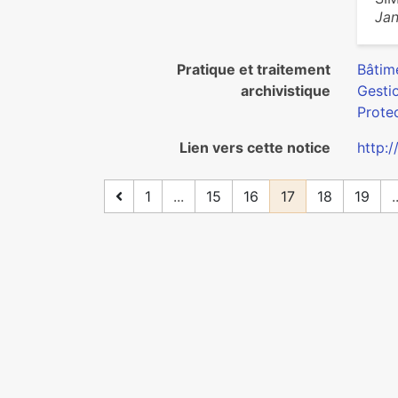
Ja
Pratique et traitement
Bâtim
archivistique
Gestio
Protec
Lien vers cette notice
http:/
1
...
15
16
17
18
19
.