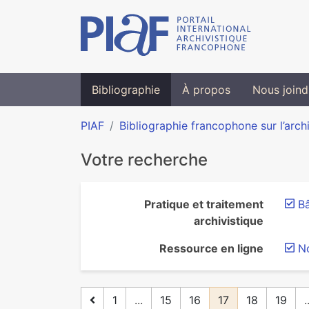
Bibliographie
À propos
Nous joind
PIAF
Bibliographie francophone sur l’arch
Votre recherche
Pratique et traitement
Bâ
archivistique
Ressource en ligne
N
1
...
15
16
17
18
19
.