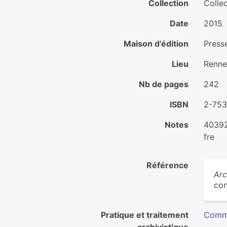
Collection
Colle
Date
2015
Maison d’édition
Press
Lieu
Renne
Nb de pages
242
ISBN
2-753
Notes
4039
fre
Référence
Arc
con
Pratique et traitement
Commu