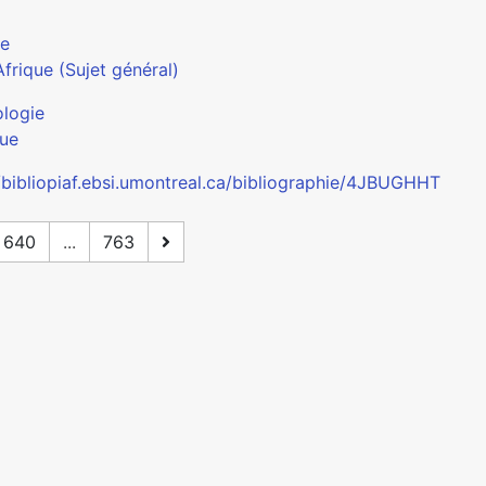
ue
Afrique (Sujet général)
logie
ue
//bibliopiaf.ebsi.umontreal.ca/bibliographie/4JBUGHHT
640
...
763