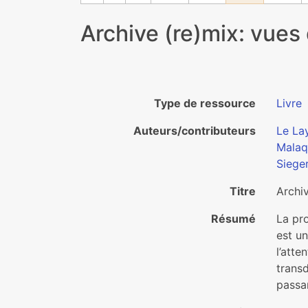
Archive (re)mix: vues 
Type de ressource
Livre
Auteurs/contributeurs
Le La
Malaq
Siege
Titre
Archiv
Résumé
La pro
est un
l’atte
transd
passan