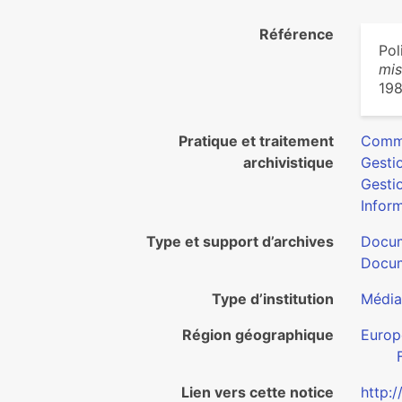
Référence
Pol
mis
198
Pratique et traitement
Commu
archivistique
Gesti
Gesti
Inform
Type et support d’archives
Docum
Docum
Type d’institution
Média
Région géographique
Europ
Lien vers cette notice
http: