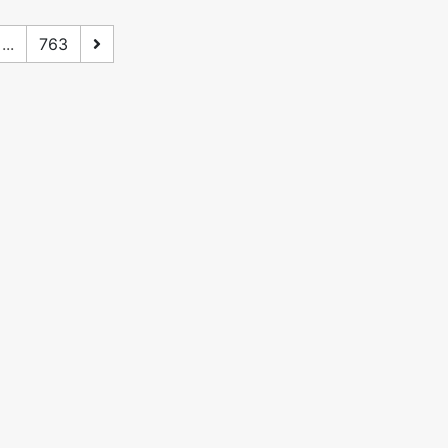
...
763
PIAF
•
Bibliographie francophone sur l’archivistique