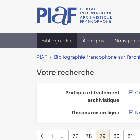
Bibliographie
À propos
Nous joind
PIAF
Bibliographie francophone sur l’arch
Votre recherche
Pratique et traitement
Co
archivistique
Ressource en ligne
N
1
...
77
78
79
80
81