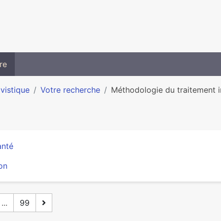
re
ivistique
Votre recherche
Méthodologie du traitement i
anté
on
...
99