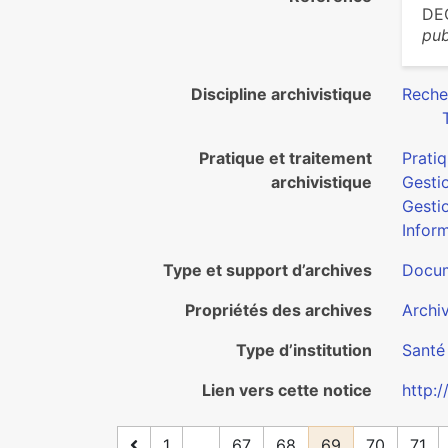
DE
pub
Discipline archivistique
Reche
Pratique et traitement
Pratiq
archivistique
Gesti
Gesti
Inform
Type et support d’archives
Docum
Propriétés des archives
Archi
Type d’institution
Santé
Lien vers cette notice
http:
1
...
67
68
69
70
71