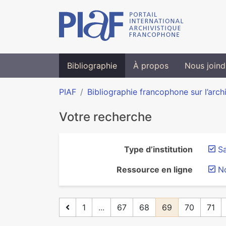
Bibliographie
À propos
Nous joind
PIAF
Bibliographie francophone sur l’arch
Votre recherche
Type d’institution
S
Ressource en ligne
N
1
...
67
68
69
70
71