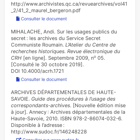
http://www.archivistes.qc.ca/revuearchives/vol41
_2/41_2_maurel_bergeron.pdf
Consulter le document
MIHALACHE, Andi. Sur les usages publics du
secret : les archives du Service Secret
Communiste Roumain.
L’Atelier du Centre de
recherches historiques. Revue électronique du
o
CRH
[en ligne]. Septembre 2009, n
05.
[Consulté le 30 octobre 2019].
DOI 10.4000/acrh.1721
Consulter le document
ARCHIVES DÉPARTEMENTALES DE HAUTE-
SAVOIE.
Guide des procédures à l’usage des
correspondants-archives
. [Nouvelle édition mise
à jour]. Annecy : Archives départementales de la
Haute-Savoie, 2010. ISBN 978-2-86074-032-6.
Disponible à l’adresse :
http://www.sudoc.fr/146248228
Consulter sur www.sudoc.fr