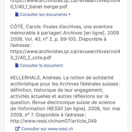
https://www.archivistes.qc.ca/revuearchives/vol4
0_1/40_1_banat-berger.pdf
Consulter les documents
CÔTÉ, Carole. Foules d’archives, une aventure
mémorable à partager!
Archives
[en ligne]. 2009
o
2008, Vol. 40, n
2, p. 69‑105. Disponible à
l’adresse :
https://www.archivistes.qc.ca/revuearchives/vol4
0_2/40_2_cote.pdf
Consulter le document
KELLERHALS, Andreas. La notion de solidarité
archivistique pour les Archives fédérales suisses :
définition, historique de leur engagement,
activités actuelles et autres réflexions sur la
question.
Revue électronique suisse de science
de l’information (RESSI)
[en ligne]. 2008, Vol. mai
o
2008, n
7. Disponible à l’adresse :
http://www.ressi.ch/num07/article_049
Consulter sur www.ressi.ch