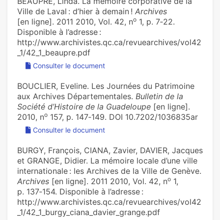
BEAUPRÉ, Linda. La mémoire corporative de la
Ville de Laval : d’hier à demain !
Archives
o
[en ligne]. 2011 2010, Vol. 42, n
1, p. 7‑22.
Disponible à l’adresse :
http://www.archivistes.qc.ca/revuearchives/vol42
_1/42_1_beaupre.pdf
Consulter le document
BOUCLIER, Eveline. Les Journées du Patrimoine
aux Archives Départementales.
Bulletin de la
Société d’Histoire de la Guadeloupe
[en ligne].
o
2010, n
157, p. 147‑149. DOI 10.7202/1036835ar
Consulter le document
BURGY, François, CIANA, Zavier, DAVIER, Jacques
et GRANGE, Didier. La mémoire locale d’une ville
internationale : les Archives de la Ville de Genève.
o
Archives
[en ligne]. 2011 2010, Vol. 42, n
1,
p. 137‑154. Disponible à l’adresse :
http://www.archivistes.qc.ca/revuearchives/vol42
_1/42_1_burgy_ciana_davier_grange.pdf