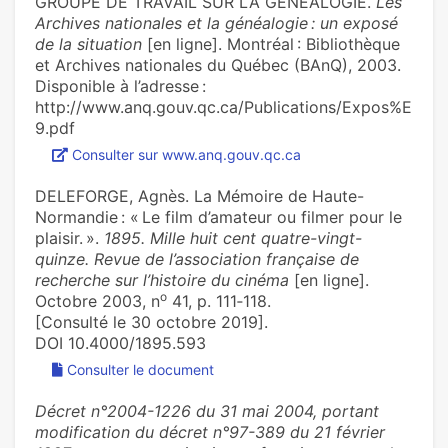
GROUPE DE TRAVAIL SUR LA GÉNÉALOGIE.
Les
Archives nationales et la généalogie : un exposé
de la situation
[en ligne]. Montréal : Bibliothèque
et Archives nationales du Québec (BAnQ), 2003.
Disponible à l’adresse :
http://www.anq.gouv.qc.ca/Publications/Expos%E
9.pdf
Consulter sur www.anq.gouv.qc.ca
DELEFORGE, Agnès. La Mémoire de Haute-
Normandie : « Le film d’amateur ou filmer pour le
plaisir. ».
1895. Mille huit cent quatre-vingt-
quinze. Revue de l’association française de
recherche sur l’histoire du cinéma
[en ligne].
o
Octobre 2003, n
41, p. 111‑118.
[Consulté le 30 octobre 2019].
DOI 10.4000/1895.593
Consulter le document
Décret n°2004-1226 du 31 mai 2004, portant
modification du décret n°97-389 du 21 février