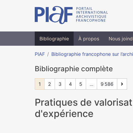
Bibliographie
À propos
Nous joind
PIAF
Bibliographie francophone sur l’arch
Bibliographie complète
1
2
3
4
5
...
9 586
Pratiques de valorisa
d'expérience