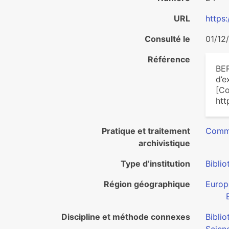
URL
https:
Consulté le
01/12
Référence
BER
d’e
[Co
htt
Pratique et traitement
Commu
archivistique
Type d’institution
Bibli
Région géographique
Europ
Discipline et méthode connexes
Bibli