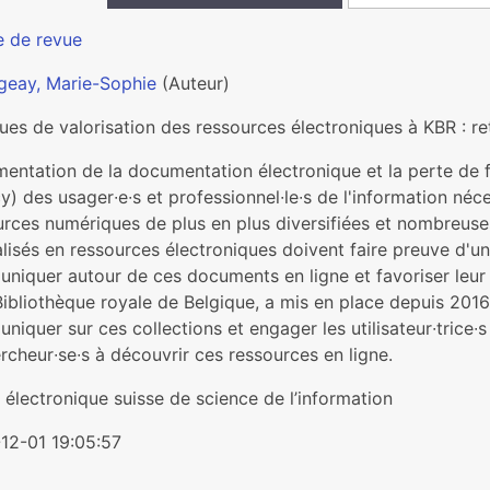
e de revue
geay, Marie-Sophie
(Auteur)
ues de valorisation des ressources électroniques à KBR : r
mentation de la documentation électronique et la perte de
cy) des usager∙e∙s et professionnel∙le∙s de l'information néc
urces numériques de plus en plus diversifiées et nombreuse
alisés en ressources électroniques doivent faire preuve d'
niquer autour de ces documents en ligne et favoriser leur 
ibliothèque royale de Belgique, a mis en place depuis 2016 
iquer sur ces collections et engager les utilisateur∙trice∙s d
rcheur∙se∙s à découvrir ces ressources en ligne.
électronique suisse de science de l’information
12-01 19:05:57