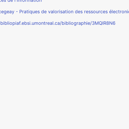
es de l'information
cegeay - Pratiques de valorisation des ressources électron
//bibliopiaf.ebsi.umontreal.ca/bibliographie/3MQIR8N6