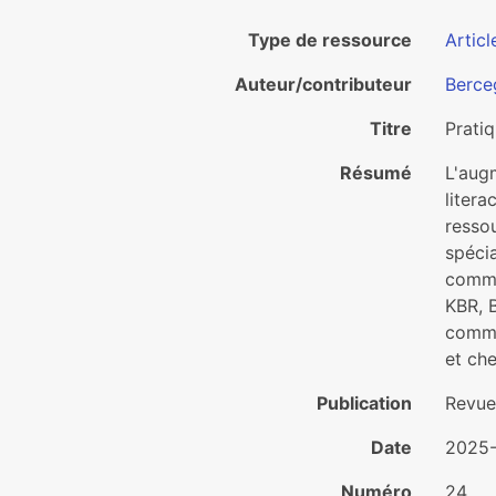
Type de ressource
Articl
Auteur/contributeur
Berce
Titre
Pratiq
Résumé
L'aug
litera
resso
spéci
commu
KBR, B
commun
et che
Publication
Revue 
Date
2025-
Numéro
24