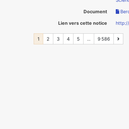
Scienc
Document
Ber
Lien vers cette notice
http:
1
2
3
4
5
...
9 586