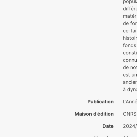
popul
différ
matér
de fon
certai
histoi
fonds 
const
connu
de not
est un
ancien
à dyna
Publication
L’Ann
Maison d’édition
CNRS 
Date
2024/