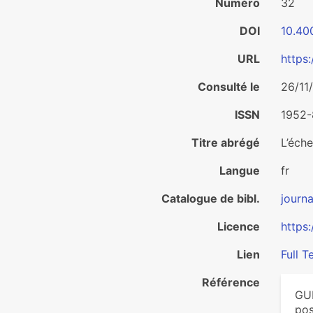
Numéro
32
DOI
10.40
URL
https
Consulté le
26/11
ISSN
1952-
Titre abrégé
L’éch
Langue
fr
Catalogue de bibl.
journa
Licence
https
Lien
Full T
Référence
GUI
pos