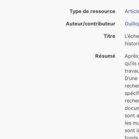
Type de ressource
Articl
Auteur/contributeur
Guillo
Titre
L’éche
histo
Résumé
Après 
qu’ils
travau
D’une 
recher
spécif
recher
docume
sont a
les mu
sont i
fonds 