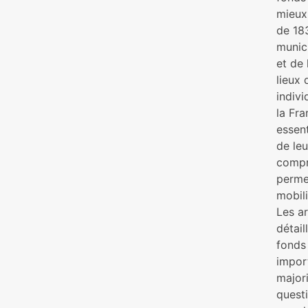
mieux 
de 183
munici
et de 
lieux
indivi
la Fra
essent
de le
compre
permet
mobili
Les a
détail
fonds 
import
majori
quest