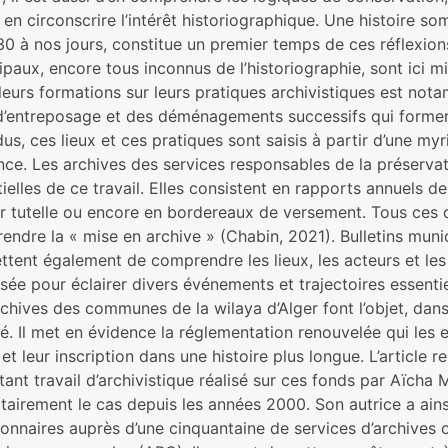
en circonscrire l’intérêt historiographique. Une histoire som
0 à nos jours, constitue un premier temps de ces réflexion
paux, encore tous inconnus de l’historiographie, sont ici m
leurs formations sur leurs pratiques archivistiques est no
 d’entreposage et des déménagements successifs qui forment
dus, ces lieux et ces pratiques sont saisis à partir d’une myr
nce. Les archives des services responsables de la préserva
ielles de ce travail. Elles consistent en rapports annuels d
ur tutelle ou encore en bordereaux de versement. Tous ces
ndre la « mise en archive » (Chabin, 2021). Bulletins munic
tent également de comprendre les lieux, les acteurs et les i
sée pour éclairer divers événements et trajectoires essenti
rchives des communes de la wilaya d’Alger font l’objet, da
lé. Il met en évidence la réglementation renouvelée qui les e
et leur inscription dans une histoire plus longue. L’article
ant travail d’archivistique réalisé sur ces fonds par Aïcha
tairement le cas depuis les années 2000. Son autrice a ainsi 
ionnaires auprès d’une cinquantaine de services d’archives