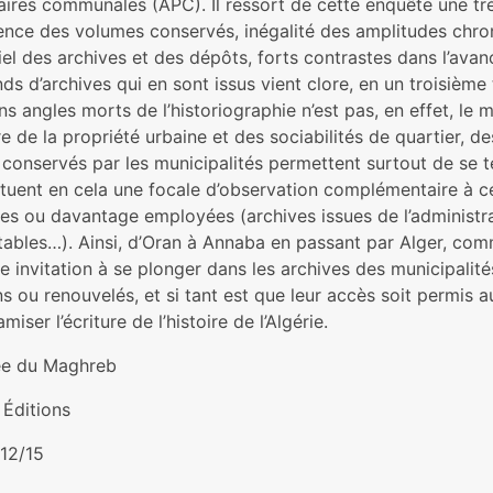
aires communales (APC). Il ressort de cette enquête une trè
ence des volumes conservés, inégalité des amplitudes chron
iel des archives et des dépôts, forts contrastes dans l’av
ds d’archives qui en sont issus vient clore, en un troisièm
ns angles morts de l’historiographie n’est pas, en effet, le m
re de la propriété urbaine et des sociabilités de quartier, de
conservés par les municipalités permettent surtout de se ten
ituent en cela une focale d’observation complémentaire à c
es ou davantage employées (archives issues de l’administrat
ables…). Ainsi, d’Oran à Annaba en passant par Alger, comme
e invitation à se plonger dans les archives des municipalit
s ou renouvelés, et si tant est que leur accès soit permis a
miser l’écriture de l’histoire de l’Algérie.
ée du Maghreb
Éditions
12/15