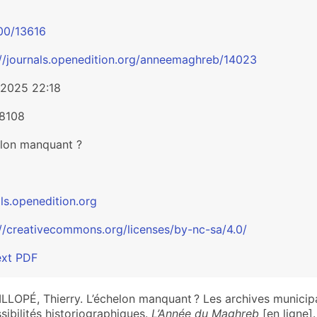
00/13616
://journals.openedition.org/anneemaghreb/14023
/2025 22:18
8108
elon manquant ?
ls.openedition.org
://creativecommons.org/licenses/by-nc-sa/4.0/
ext PDF
LLOPÉ, Thierry. L’échelon manquant ? Les archives municipal
sibilités historiographiques.
L’Année du Maghreb
[en ligne]