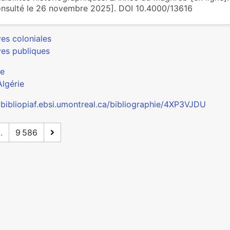
nsulté le 26 novembre 2025]. DOI 10.4000/13616
ves coloniales
ves publiques
ue
Algérie
//bibliopiaf.ebsi.umontreal.ca/bibliographie/4XP3VJDU
..
9 586