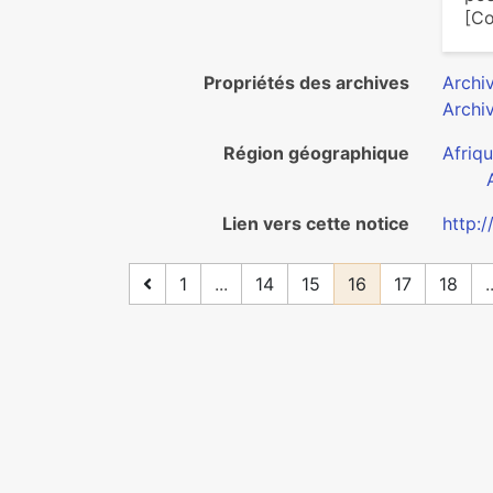
[Co
Propriétés des archives
Archi
Archi
Région géographique
Afriq
Lien vers cette notice
http:
1
...
14
15
16
17
18
.