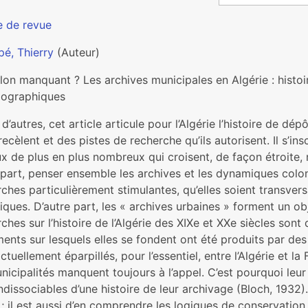
e de revue
pé, Thierry
(Auteur)
lon manquant ? Les archives municipales en Algérie : histoir
riographiques
d’autres, cet article articule pour l’Algérie l’histoire de d
 recèlent et des pistes de recherche qu’ils autorisent. Il s’in
x de plus en plus nombreux qui croisent, de façon étroite, r
part, penser ensemble les archives et les dynamiques colonia
ches particulièrement stimulantes, qu’elles soient transvers
iques. D’autre part, les « archives urbaines » forment un ob
ches sur l’histoire de l’Algérie des XIXe et XXe siècles sont
nts sur lesquels elles se fondent ont été produits par des in
ctuellement éparpillés, pour l’essentiel, entre l’Algérie et la
nicipalités manquent toujours à l’appel. C’est pourquoi leur
ndissociables d’une histoire de leur archivage (Bloch, 1932)
; il est aussi d’en comprendre les logiques de conservation