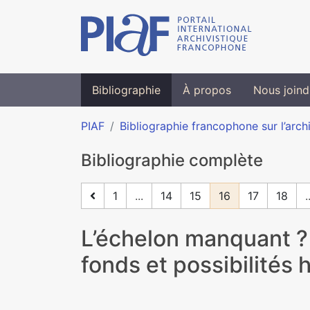
Bibliographie
À propos
Nous joind
PIAF
Bibliographie francophone sur l’arch
Bibliographie complète
1
...
14
15
16
17
18
.
L’échelon manquant ? 
fonds et possibilités 