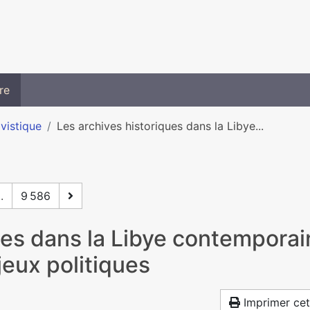
re
ivistique
Les archives historiques dans la Libye...
..
9 586
ues dans la Libye contemporain
njeux politiques
Imprimer cet