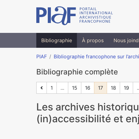
Bibliographie
À propos
Nous joind
PIAF
Bibliographie francophone sur l’arch
Bibliographie complète
1
...
15
16
17
18
19
.
Les archives historiq
(in)accessibilité et e