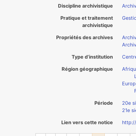
Discipline archivistique
Archiv
Pratique et traitement
Gestio
archivistique
Propriétés des archives
Archi
Archi
Type d’institution
Centr
Région géographique
Afriq
Europ
Période
20e s
21e si
Lien vers cette notice
http: