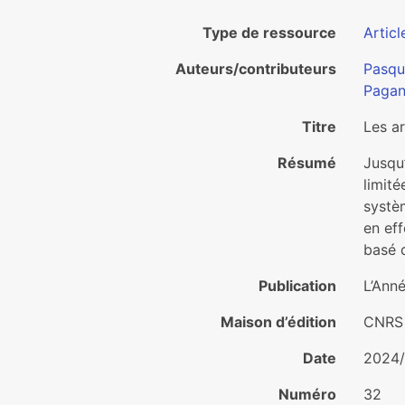
Type de ressource
Articl
Auteurs/contributeurs
Pasqu
Pagan
Titre
Les ar
Résumé
Jusqu’
limité
systèm
en eff
basé d
Publication
L’Ann
Maison d’édition
CNRS 
Date
2024/
Numéro
32