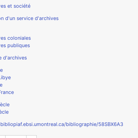
es et société
n d'un service d'archives
ves coloniales
ves publiques
e d'archives
ue
Libye
e
France
iècle
ècle
//bibliopiaf.ebsi.umontreal.ca/bibliographie/58SBX6A3