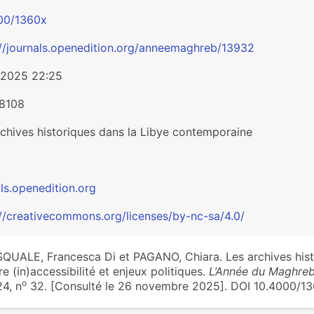
00/1360x
://journals.openedition.org/anneemaghreb/13932
/2025 22:25
8108
rchives historiques dans la Libye contemporaine
ls.openedition.org
://creativecommons.org/licenses/by-nc-sa/4.0/
QUALE, Francesca Di et PAGANO, Chiara. Les archives hist
re (in)accessibilité et enjeux politiques.
L’Année du Maghre
o
4, n
32. [Consulté le 26 novembre 2025]. DOI 10.4000/1