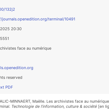
00/132j2
//journals.openedition.org/terminal/10491
/2025 20:30
-5551
rchivistes face au numérique
ls.openedition.org
ghts reserved
ext PDF
LIC-MINNAERT, Maëlle. Les archivistes face au numérique 
minal. Technologie de l’information, culture & société
[en li