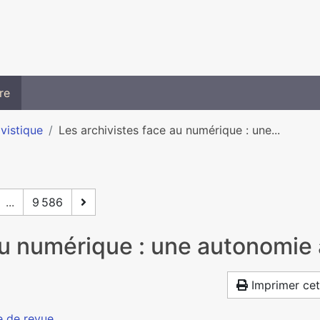
re
ivistique
Les archivistes face au numérique : une...
...
9 586
au numérique : une autonomie 
Imprimer cet
e de revue