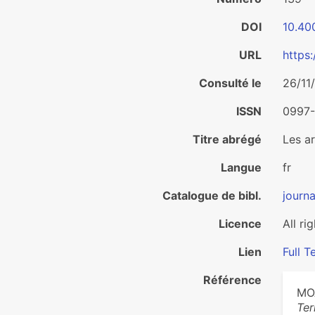
DOI
10.40
URL
https:
Consulté le
26/11
ISSN
0997
Titre abrégé
Les a
Langue
fr
Catalogue de bibl.
journa
Licence
All ri
Lien
Full T
Référence
MOA
Ter