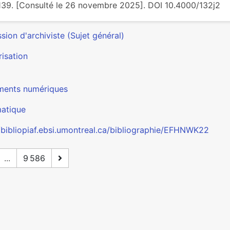
39. [Consulté le 26 novembre 2025]. DOI 10.4000/132j2
sion d'archiviste (Sujet général)
isation
ents numériques
matique
//bibliopiaf.ebsi.umontreal.ca/bibliographie/EFHNWK22
...
9 586