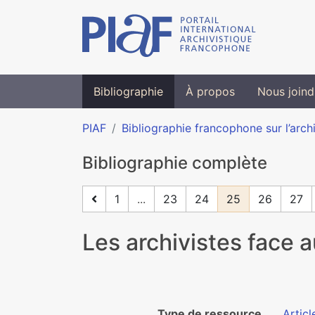
Bibliographie
À propos
Nous joind
PIAF
Bibliographie francophone sur l’arch
Bibliographie complète
1
...
23
24
25
26
27
Les archivistes face 
Type de ressource
Articl