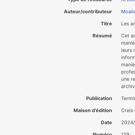
Auteur/contributeur
Moali
Titre
Les ar
Résumé
Cet ar
maniè
leurs 
inform
manièr
profes
une re
archiv
Publication
Termin
Maison d’édition
Creis
Date
2024/
Numéro
139