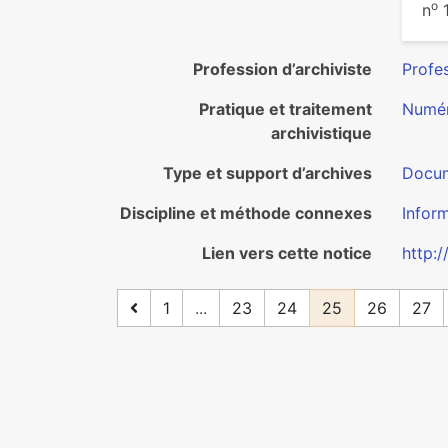
o
n
1
Profession d’archiviste
Profes
Pratique et traitement
Numér
archivistique
Type et support d’archives
Docum
Discipline et méthode connexes
Infor
Lien vers cette notice
http:
1
...
23
24
25
26
27